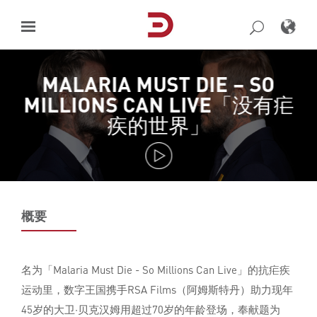
Skip
to
content
MALARIA MUST DIE – SO
MILLIONS CAN LIVE「没有疟
疾的世界」
概要
名为「Malaria Must Die - So Millions Can Live」的抗疟疾
运动里，数字王国携手RSA Films（阿姆斯特丹）助力现年
45岁的大卫·贝克汉姆用超过70岁的年龄登场，奉献题为