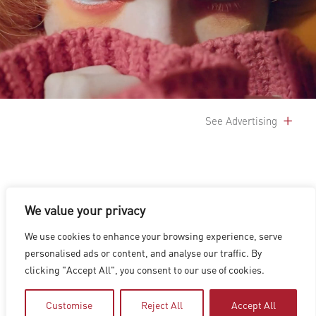
See Advertising
We value your privacy
We use cookies to enhance your browsing experience, serve
洛杉矶
|
温哥华
|
蒙特利尔
|
卢森堡
|
海德拉巴
|
北京
|
上海
|
personalised ads or content, and analyse our traffic. By
台北
|
香港
clicking "Accept All", you consent to our use of cookies.
Copyright © 2026 Digital Domain
Privacy Policy
|
Terms of Use
Customise
Reject All
Accept All