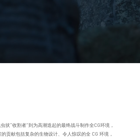
怕的昆虫状“收割者”到为高潮迭起的最终战斗制作全CG环境，
室的贡献包括复杂的生物设计、令人惊叹的全 CG 环境，