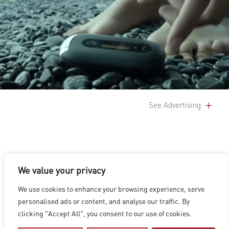
See Advertising
We value your privacy
We use cookies to enhance your browsing experience, serve
洛杉矶
|
温哥华
|
蒙特利尔
|
卢森堡
|
海德拉巴
|
北京
|
上海
|
personalised ads or content, and analyse our traffic. By
台北
|
香港
clicking "Accept All", you consent to our use of cookies.
Copyright © 2026 Digital Domain