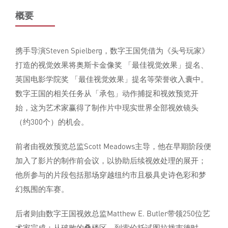
概要
携手导演Steven Spielberg，数字王国凭借为《头号玩家》
打造的视觉效果将奥斯卡金像奖 「最佳视觉效果」提名、
英国电影学院奖 「最佳视觉效果」提名等荣誉收入囊中。
数字王国的相关任务从「承包」动作捕捉和视效预览开
始，这为艺术家赢得了制作片中现实世界全部视效镜头
（约300个）的机会。
前者由视效预览总监Scott Meadows主导，他在早期阶段便
加入了影片的制作前会议，以协助后续视效处理的展开；
他所参与的片段包括那场穿越纽约市且极具史诗色彩和梦
幻氛围的车赛。
后者则由数字王国视效总监Matthew E. Butler带领250位艺
术家完成：从破败的叠楼区，到索伦托试图拉拢韦德时，