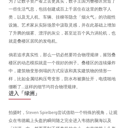
为了让数字资产看上去更真实，数字王国为叠楼区营造了
一些生活气息，包括创建成百上千居住在这里的数字人
类，以及无人机、车辆、挂梯等隐含「烟火气」的功能性
设施。艺术家从实际场景中汲取灵感，并在此基础上增加
了升腾的烟雾、漂浮的灰尘，甚至近百个风力涡轮机，也
就是叠楼区居民的发电机。
倘若追求真实性，那么一切必然要符合物理规律，摧毁叠
楼区的动态模拟就是一个很好的例子。叠楼区的连续爆炸
中，建筑物变形倒塌的方式应该和真实建筑物的情形一
样，比如金属结构压弯变形，防水布被撕扯开，电缆啪地
绷断了…这样的细节均符合物理规律。
进入「绿洲」
拍摄时，Steven Spielberg尝试借助一个特殊的视角，让观
众在韦德戴上头盔的瞬间随之完全进入韦德的脑海以及