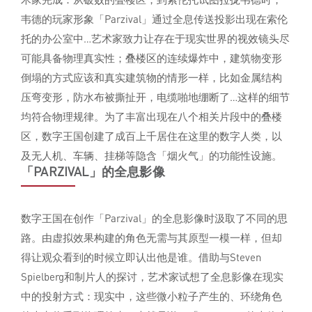
韦德的玩家形象「Parzival」通过全息传送投影出现在索伦
托的办公室中…艺术家致力让存在于现实世界的视效镜头尽
可能具备物理真实性；叠楼区的连续爆炸中，建筑物变形
倒塌的方式应该和真实建筑物的情形一样，比如金属结构
压弯变形，防水布被撕扯开，电缆啪地绷断了…这样的细节
均符合物理规律。为了丰富出现在八个相关片段中的叠楼
区，数字王国创建了成百上千居住在这里的数字人类，以
及无人机、车辆、挂梯等隐含「烟火气」的功能性设施。
「PARZIVAL」的全息影像
数字王国在创作「Parzival」的全息影像时汲取了不同的思
路。由虚拟效果构建的角色无需与其原型一模一样，但却
得让观众看到的时候立即认出他是谁。借助与Steven
Spielberg和制片人的探讨，艺术家试想了全息影像在现实
中的投射方式：现实中，这些微小粒子产生的、环绕角色