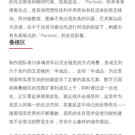
的光点将受到物理约束。也就是说，「Parzival」的本体束
缚着光点，使其按照惯性排列并用类似有机流体的形态移
动。而传输数据、图像不免出现失真的问题，艺术家以此
为灵感，在不干涉其与索伦托进行对话的前提下，构建出
有失真噪点的「Parzival」的全息影像。
叠楼区
制作团队将20多辆房车以完全随意的方式堆叠，形成五到
六个高约四五层楼的「半成品」。这些「半成品」为近景
画面和实景互动的拍摄提供了足够的真实元素。数字王国
则将叠楼区的范围扩展到成百上千，同时通过进一步优
化，让它看起来摇摇欲坠。观众或许会感受到，这里作为
底层人民唯一的生活空间，其蔓延是不得已的应势而生——
随着现实世界的不断颓败，居民的生存需求促使功能性建
筑不合章法的野蛮生长，并非什么像样的城市规划。