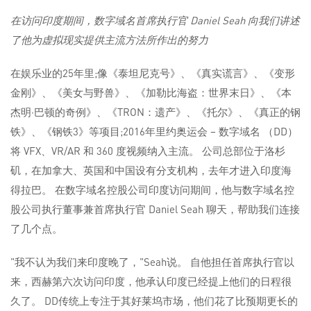
在访问印度期间，数字域名首席执行官 Daniel Seah 向我们讲述
了他为虚拟现实提供主流方法所作出的努力
在娱乐业的25年里;像《泰坦尼克号》、《真实谎言》、《变形
金刚》、《美女与野兽》、《加勒比海盗：世界末日》、《本
杰明·巴顿的奇例》、《TRON：遗产》、《托尔》、《真正的钢
铁》、《钢铁3》等项目;2016年里约奥运会 – 数字域名 （DD）
将 VFX、VR/AR 和 360 度视频纳入主流。 公司总部位于洛杉
矶，在加拿大、英国和中国设有分支机构，去年才进入印度海
得拉巴。 在数字域名控股公司印度访问期间，他与数字域名控
股公司执行董事兼首席执行官 Daniel Seah 聊天，帮助我们连接
了几个点。
"我不认为我们来印度晚了，"Seah说。 自他担任首席执行官以
来，西赫第六次访问印度，他承认印度已经提上他们的日程很
久了。 DD传统上专注于其好莱坞市场，他们花了比预期更长的