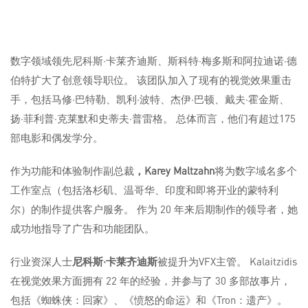
数字领域领先尼科斯·卡莱齐迪斯、斯科特·梅多斯和阿拉迪诺·德
伯特扩大了创意领导职位。 该团队加入了现有的视觉效果重击
手，包括马修·巴特勒、凯利·波特、杰伊·巴顿、戴夫·霍金斯、
扬·菲利普·克莱默和史蒂夫·普雷格。 总体而言，他们有超过175
部电影和偶发学分。
作为功能和体验制作副总裁
，Karey Maltzahn
将为数字域名多个
工作室点（包括洛杉矶、温哥华、印度和即将开业的蒙特利
尔）的制作提供客户服务。 作为 20 年来后期制作的领导者，她
成功地指导了广告和功能团队。
行业资深人士
尼科斯·卡莱齐迪斯
被提升为VFX主管。 Kalaitzidis
在视觉效果方面拥有 22 年的经验，并参与了 30 多部故事片，
包括《蜘蛛侠：回家》、《愤怒的命运》和《Tron：遗产》。