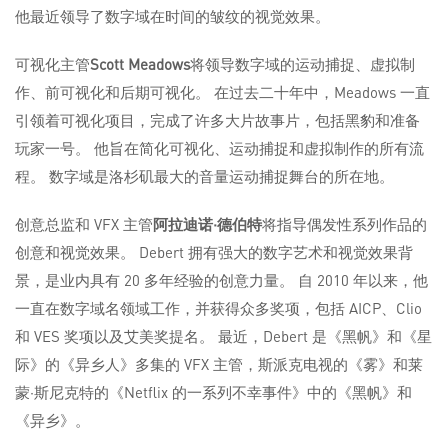
他最近领导了数字域在时间的皱纹的视觉效果。
可视化主管
Scott Meadows
将领导数字域的运动捕捉、虚拟制
作、前可视化和后期可视化。 在过去二十年中，Meadows 一直
引领着可视化项目，完成了许多大片故事片，包括黑豹和准备
玩家一号。 他旨在简化可视化、运动捕捉和虚拟制作的所有流
程。 数字域是洛杉矶最大的音量运动捕捉舞台的所在地。
创意总监和 VFX 主管
阿拉迪诺·德伯特
将指导偶发性系列作品的
创意和视觉效果。 Debert 拥有强大的数字艺术和视觉效果背
景，是业内具有 20 多年经验的创意力量。 自 2010 年以来，他
一直在数字域名领域工作，并获得众多奖项，包括 AICP、Clio
和 VES 奖项以及艾美奖提名。 最近，Debert 是《黑帆》和《星
际》的《异乡人》多集的 VFX 主管，斯派克电视的《雾》和莱
蒙·斯尼克特的《Netflix 的一系列不幸事件》中的《黑帆》和
《异乡》。