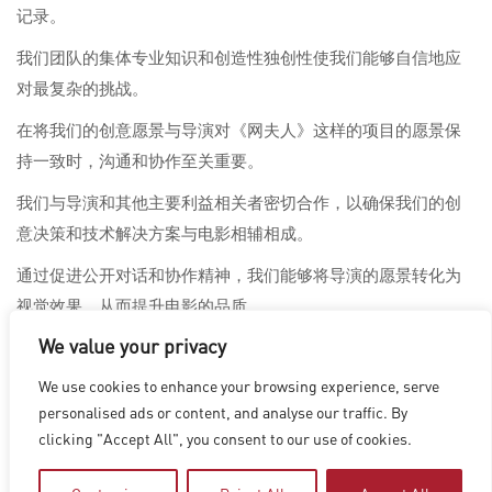
记录。
我们团队的集体专业知识和创造性独创性使我们能够自信地应
对最复杂的挑战。
在将我们的创意愿景与导演对《网夫人》这样的项目的愿景保
持一致时，沟通和协作至关重要。
我们与导演和其他主要利益相关者密切合作，以确保我们的创
意决策和技术解决方案与电影相辅相成。
通过促进公开对话和协作精神，我们能够将导演的愿景转化为
视觉效果，从而提升电影的品质。
We value your privacy
We use cookies to enhance your browsing experience, serve
洛杉矶
|
温哥华
|
蒙特利尔
|
卢森堡
|
海德拉巴
|
北京
|
上海
|
personalised ads or content, and analyse our traffic. By
台北
|
香港
clicking "Accept All", you consent to our use of cookies.
Copyright © 2026 Digital Domain
Privacy Policy
|
Terms of Use