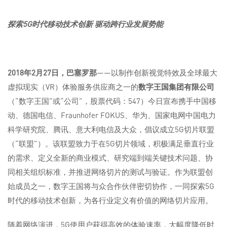
探索
5G
时代移动技术创新
驱动
跨
行业发展势能
2018
年
2
月
27
日，巴塞罗那
——以制作创新视觉特效及全球最大
虚拟现实（VR）体验服务供应商之一的
数字王国集团有限公司
（“数字王国”或“公司”，股票代码：547）今日宣布携手中国移
动、德国电信、Fraunhofer FOKUS、华为、国家电网中国电力
科学研究院、腾讯、意大利电信及大众，倡议成立5G切片联盟
（“联盟”）。该联盟致力于在5G切片领域，积极满足垂直行业
的需求、定义全新的商业模式、研究端到端关键技术问题、协
同相关组织标准，并推进网络切片的测试与验证。作为联盟创
始成员之一，数字王国将与众合作伙伴密切协作，一同探索5G
时代的移动技术创新，为各行业定义有价值的网络切片应用。
随着网络演进，5G使用户获得高效的体验速率，大幅度降低时