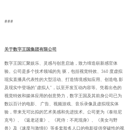
###
关于数字王国集团有限公司
数字王国汇聚娱乐、灵感与创意启迪，致力缔造崭新感官体
验。公司是多个技术领域的先 驱，包括视觉特效、360 度虚拟
现实直播具代表性的大型活动、打造情境感知应用、创造电 影
及现实中登场的“虚拟人”，以至开发互动内容等。凭着出色的
视觉特效和媒体应用的创意势力，数字王国及其前身公司已为
数以百计的电影、 广告、视频游戏、音乐录像及虚拟现实体
验，带来无可比拟的艺术美感和先进技术。公司更为《泰坦尼
克号》、《返老还童》、《死侍：不死现身》、《美女与野
兽》及《速度与激情8》等多套脍炙人口的电影提供突破性的视