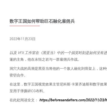
数字王国如何帮助巨石融化雇佣兵
2022年11月23日
以及 VFX 工作室在《黑亚当》中的一个搞笑时刻是如何没有
篷的主角，他在永恒之岩与一群雇佣兵作战。
洞穴大战的高潮是黑亚当将他的一个敌人融化到骨架上，这种效果由 Digit
密切合作。
在这里，数字王国视觉效果主管尼科斯·卡莱齐迪斯和数字效
至用子弹撕碎CG布料。
在此处阅读全文：
https://beforesandafters.com/2022/11/23/