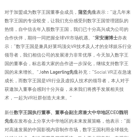
对于加盟成为数字王国董事会成员，
蒲坚先生
表示：“这几年来
数字王国的专业蜕变，让我们充分感受到数字王国管理团队的
热情，自中信去年入股数字王国，我们已十分高兴成为公司的
合作伙伴，期待一同把握全球VR市场机遇。”
宋安澜博士
亦表
示：“数字王国是兼具好莱坞顶尖VR技术及人才的全球娱乐行业
领导者，我们相信公司的发展潜力非常优厚，今天加入数字王
国的董事会，标志着大家的合作进一步深化，继续支持数字王
国的未来增长。”J
ohn Lagerling
先生
补充：“Social VR正在急速
成长，而数字王国是VR行业及虚拟人技术的领导者，本人对于
获邀加入董事会感到十分兴奋，未来我们将携手发展相关技
术，一起为VR社群创造大未来。”
新任
数字王国执行董事、董事会副主席兼大中华地区
CEO
魏明
先生
在发布会上分享大中华地区的未来发展策略，他表示：“面
对高速发展的中国影视内容制作市场，数字王国利用全球领先