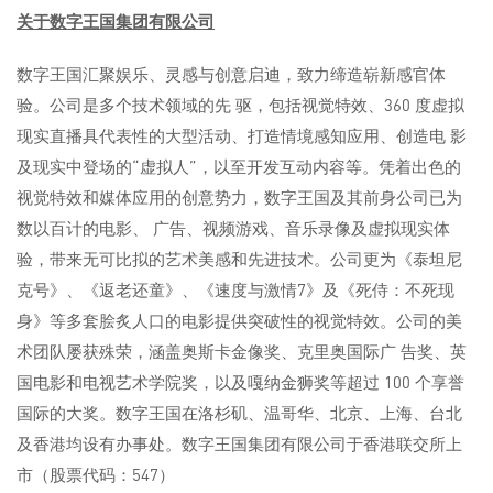
关于数字王国集团有限公司
数字王国汇聚娱乐、灵感与创意启迪，致力缔造崭新感官体
验。公司是多个技术领域的先 驱，包括视觉特效、360 度虚拟
现实直播具代表性的大型活动、打造情境感知应用、创造电 影
及现实中登场的“虚拟人”，以至开发互动内容等。凭着出色的
视觉特效和媒体应用的创意势力，数字王国及其前身公司已为
数以百计的电影、 广告、视频游戏、音乐录像及虚拟现实体
验，带来无可比拟的艺术美感和先进技术。公司更为《泰坦尼
克号》、《返老还童》、《速度与激情7》及《死侍：不死现
身》等多套脍炙人口的电影提供突破性的视觉特效。公司的美
术团队屡获殊荣，涵盖奥斯卡金像奖、克里奥国际广 告奖、英
国电影和电视艺术学院奖，以及嘎纳金狮奖等超过 100 个享誉
国际的大奖。数字王国在洛杉矶、温哥华、北京、上海、台北
及香港均设有办事处。数字王国集团有限公司于香港联交所上
市（股票代码：547）