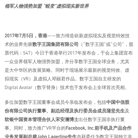
领军人物强势加盟
“蜕变”虚拟现实新世界
2017
年
7
月
5
日，香港
——致力缔造崭新虚拟现实及视觉特效技
术的业界先驱
数字王国集团有限公司
（“数字王国”或“公司”，股
票代码：547）今日于香港举行2017年发布会，于会上集团宣布
一众业界领军人物强势加盟，并分享数字王国全球业务，尤其
是大中华区的发展策略。同时于现场展示最新的视觉特效、虚
拟现实（VR）及虚拟人邓丽君作品。数字王国自主研发的
Digital Avatar（数字替身）技术也于发布会上全球首次亮相。
多位加盟数字王国董事会成员今亲临发布会，包括
中国中信股
份有限公司执行董事、副总经理及执行委员会成员蒲坚先生
及
软银中国资本管理合伙人宋安澜博士
出任数字王国非执行董
事。同时，致力推广VR平台的
Facebook, Inc.
前手机及产品合作
业务发展副总裁
John Lagerling
先生
亦获委任为数字王国独立非