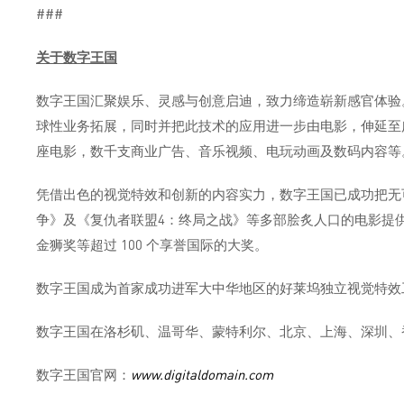
###
关于数字王国
数字王国汇聚娱乐、灵感与创意启迪，致力缔造崭新感官体验
球性业务拓展，同时并把此技术的应用进一步由电影，伸延至
座电影，数千支商业广告、音乐视频、电玩动画及数码内容等
凭借出色的视觉特效和创新的内容实力，数字王国已成功把无
争》及《复仇者联盟4：终局之战》等多部脍炙人口的电影提
金狮奖等超过 100 个享誉国际的大奖。
数字王国成为首家成功进军大中华地区的好莱坞独立视觉特效工作室
数字王国在洛杉矶、温哥华、蒙特利尔、北京、上海、深圳、
数字王国官网：
www.digitaldomain.com