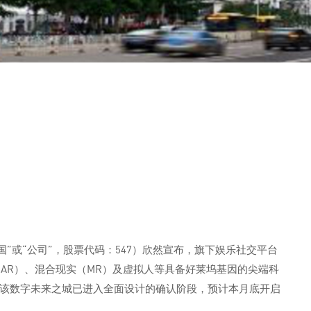
国”或“公司”，股票代码：547）欣然宣布，旗下娱乐社交平台
AR）、混合现实（MR）及虚拟人等具备好莱坞基因的尖端科
化升级。该数字未来之城已进入全面设计的确认阶段，预计本月底开启