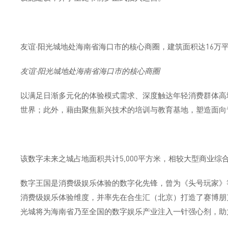
友谊·阳光城地处海南省海口市的核心商圈，建筑面积达16万
友谊·阳光城地处海南省海口市的核心商圈
以满足日渐多元化的体验模式需求、深度触达年轻消费群体高
世界；此外，藉由聚焦新兴技术的培训与教育基地，塑造面向
该数字未来之城占地面积共计5,000平方米，相较大型商业
数字王国是消费级娱乐体验的数字化先锋，曾为《头号玩家》
消费级娱乐体验维度，并率先在合生汇（北京）打造了赛博朋克
光城将为海南省乃至全国的数字娱乐产业注入一针强心剂，助