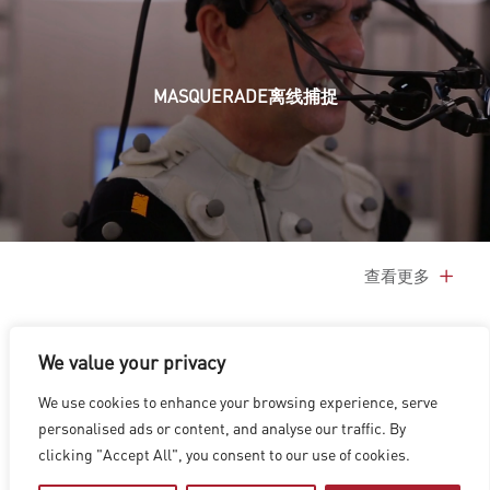
MASQUERADE离线捕捉
查看更多
We value your privacy
We use cookies to enhance your browsing experience, serve
洛杉矶
|
温哥华
|
蒙特利尔
|
卢森堡
|
海德拉巴
|
北京
|
上海
|
personalised ads or content, and analyse our traffic. By
台北
|
香港
clicking "Accept All", you consent to our use of cookies.
Copyright © 2026 Digital Domain