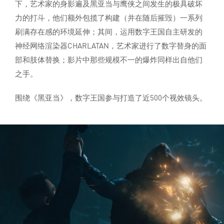
下，艺术家的身影遍及黑亚当与鹰侠之间发生的极具破坏
力的打斗，他们额外包揽了构建（并在随后摧毁）一系列
刷满存在感的环境延伸；其间，运用数字王国自主研发的
神经网络渲染器CHARLATAN，艺术家进行了数字替身的面
部和肢体替换；影片中那些规模不一的爆炸同样出自他们
之手。
围绕《黑亚当》，数字王国参与打造了近500个视效镜头。