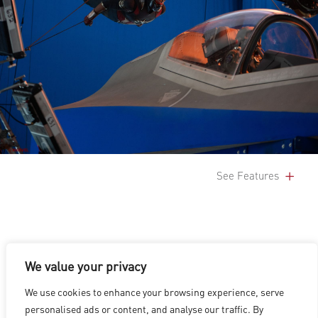
See Features
We value your privacy
We use cookies to enhance your browsing experience, serve
洛杉矶
|
温哥华
|
蒙特利尔
|
卢森堡
|
海德拉巴
|
北京
|
上海
|
personalised ads or content, and analyse our traffic. By