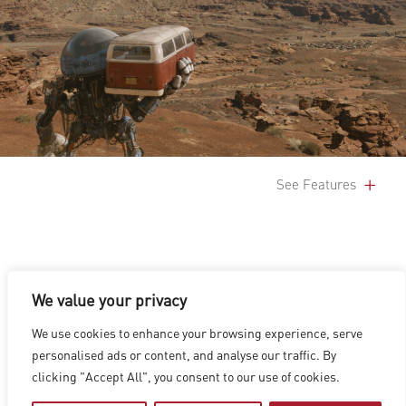
See Features
We value your privacy
We use cookies to enhance your browsing experience, serve
洛杉矶
|
温哥华
|
蒙特利尔
|
卢森堡
|
海德拉巴
|
北京
|
上海
|
personalised ads or content, and analyse our traffic. By
台北
|
香港
clicking "Accept All", you consent to our use of cookies.
Copyright © 2026 Digital Domain