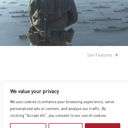
See Features
We value your privacy
We use cookies to enhance your browsing experience, serve
洛杉矶
|
温哥华
|
蒙特利尔
|
卢森堡
|
海德拉巴
|
北京
|
上海
|
personalised ads or content, and analyse our traffic. By
台北
|
香港
clicking "Accept All", you consent to our use of cookies.
Copyright © 2026 Digital Domain
Privacy Policy
|
Terms of Use