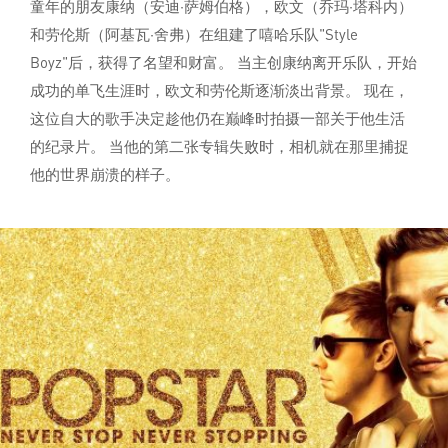
童年的朋友康纳（安迪·萨姆伯格），欧文（乔玛·塔科内）
和劳伦斯（阿基瓦·舍弗）在组建了嘻哈乐队"Style
Boyz"后，获得了名望和财富。 当主创康纳离开乐队，开始
成功的单飞生涯时，欧文和劳伦斯逐渐淡出背景。 现在，
这位自大的歌手决定趁他仍在巅峰时拍摄一部关于他生活
的纪录片。 当他的第二张专辑失败时，相机就在那里捕捉
他的世界崩溃的样子。