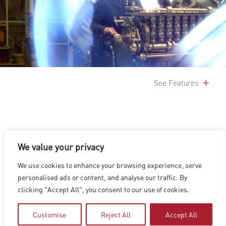
See Features
We value your privacy
We use cookies to enhance your browsing experience, serve
洛杉矶
|
温哥华
|
蒙特利尔
|
卢森堡
|
海德拉巴
|
北京
|
上海
|
personalised ads or content, and analyse our traffic. By
台北
|
香港
clicking "Accept All", you consent to our use of cookies.
Copyright © 2026 Digital Domain
Privacy Policy
|
Terms of Use
Customise
Reject All
Accept All