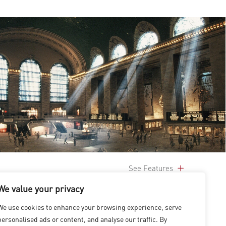
See Features
We value your privacy
We use cookies to enhance your browsing experience, serve
personalised ads or content, and analyse our traffic. By