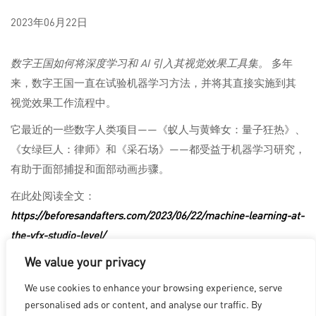
2023年06月22日
数字王国如何将深度学习和 AI 引入其视觉效果工具集。
多年
来，数字王国一直在试验机器学习方法，并将其直接实施到其
视觉效果工作流程中。
它最近的一些数字人类项目——《蚁人与黄蜂女：量子狂热》、
《女绿巨人：律师》和《采石场》——都受益于机器学习研究，
有助于面部捕捉和面部动画步骤。
在此处阅读全文：
https://beforesandafters.com/2023/06/22/machine-learning-at-
the-vfx-studio-level/
We value your privacy
We use cookies to enhance your browsing experience, serve
洛杉矶
|
温哥华
|
蒙特利尔
|
卢森堡
|
海德拉巴
|
北京
|
上海
|
personalised ads or content, and analyse our traffic. By
台北
|
香港