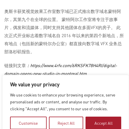
奥斯卡获奖视觉效果工作室数字域已正式推出数字域名蒙特阿
尔，其第九个在全球的位置。 蒙特阿尔工作室将专注于故事
片，偶发和流媒体，同时支持其他团体在多面VFX的房子。 此
次正式开业标志着数字域名自 2016 年以来的第四个新地点，所
有地点（包括新的蒙特尔办公室）都直接向数字域 VFX 业务总
部洛杉矶报告。
链接到文章
：https://www.4rfv.com/6RKSFK78H4RI/digital-
domain-opens-new-studio-in-montreal.htm
We value your privacy
We use cookies to enhance your browsing experience, serve
洛杉矶
|
温哥华
|
蒙特利尔
|
卢森堡
|
海德拉巴
|
北京
|
上海
|
personalised ads or content, and analyse our traffic. By
台北
|
香港
clicking "Accept All", you consent to our use of cookies.
Copyright © 2026 Digital Domain
Privacy Policy
|
Terms of Use
Customise
Reject All
Accept All