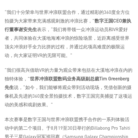
“我们十分荣幸与世界冲浪联盟合作，通过精彩的360度全方位
拍摄为大家带来充满感观刺激的冲浪比赛，”
数字王国
CEO兼执
行董事谢安先生
表示，“我们将带领一众冲浪运动员和VR爱好
者，共同体验在大溪地海滩冲浪的惊险场景，近距离感受世界
顶尖冲浪好手全力比拼的过程，并通过此项高难度的极限运
动，向大家证明VR的无限可能。”
“我们很高兴借助VR的力量为观众带来包括在大溪地冲浪在内的
独特体验，”
世界冲浪联盟数码业务高级副总裁
Tim Greenberg
先生
说，“如今，我们能够将观众带到活动现场，凭借创新的摄
像机及先进的360度全景拍摄技术，数字王国完美捕捉了这项运
动的美感和戏剧效果。”
本次赛事是数字王国与世界冲浪联盟携手合作的一系列体验活
动中的第二个项目。于8月19至30日举行的Billabong Pro Tahiti
男子三星Galaxy冠军巡回赛（Samsung Galaxy Championship