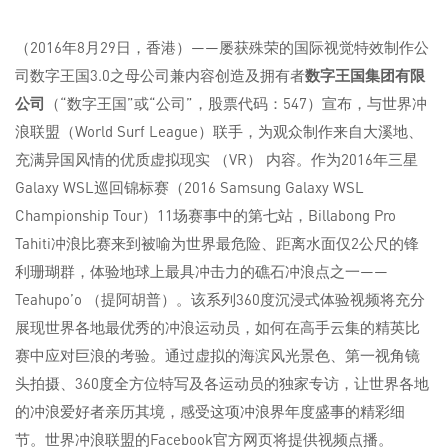
（2016年8月29日，香港）——屡获殊荣的国际视觉特效制作公
司数字王国3.0之母公司兼内容创造及拥有者
数字王国集团有限
公司
（“数字王国”或“公司”，股票代码：547）宣布，与世界冲
浪联盟（World Surf League）联手，为观众制作来自大溪地、
充满异国风情的优质虚拟现实 （VR） 内容。作为2016年三星
Galaxy WSL巡回锦标赛（2016 Samsung Galaxy WSL
Championship Tour）11场赛事中的第七站，Billabong Pro
Tahiti冲浪比赛来到被喻为世界最危险、距离水面仅2公尺的锋
利珊瑚群，体验地球上最具冲击力的礁石冲浪点之一——
Teahupo’o （提阿胡普）。该系列360度沉浸式体验视频将充分
展现世界各地最优秀的冲浪运动员，如何在高手云集的精英比
赛中应对巨浪的考验。通过虚拟的海滨风光景色、第一视角镜
头拍摄、360度全方位特写及各运动员的独家专访，让世界各地
的冲浪爱好者亲历其境，感受这项冲浪界年度盛事的精彩细
节。世界冲浪联盟的Facebook官方网页将提供视频点播。