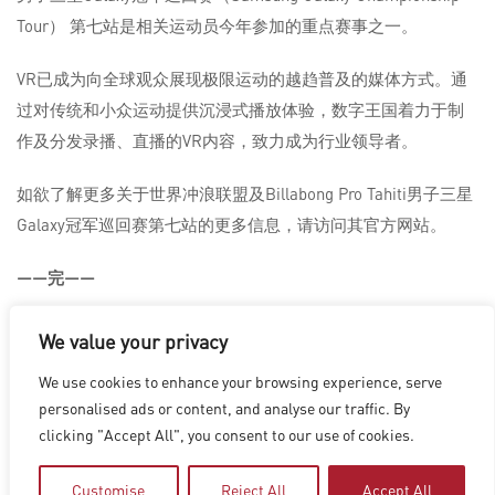
Tour） 第七站是相关运动员今年参加的重点赛事之一。
VR已成为向全球观众展现极限运动的越趋普及的媒体方式。通
过对传统和小众运动提供沉浸式播放体验，数字王国着力于制
作及分发录播、直播的VR内容，致力成为行业领导者。
如欲了解更多关于世界冲浪联盟及Billabong Pro Tahiti男子三星
Galaxy冠军巡回赛第七站的更多信息，请访问其官方网站。
——完——
We value your privacy
We use cookies to enhance your browsing experience, serve
洛杉矶
|
温哥华
|
蒙特利尔
|
卢森堡
|
海德拉巴
|
北京
|
上海
|
personalised ads or content, and analyse our traffic. By
台北
|
香港
clicking "Accept All", you consent to our use of cookies.
Copyright © 2026 Digital Domain
Privacy Policy
|
Terms of Use
Customise
Reject All
Accept All