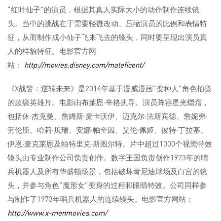
“红叶仙子”的演员，根据其真人实际大小的动作制作连续镜
头。当中的挑战在于需要轻微改动、压缩演员的比例和表情特
征，从而制作成小仙子飞来飞去的镜头，同时要呈现出演员真
人的样貌特征。电影官方网
站：
http://movies.disney.com/maleficent/
《X战警：逆转未来》是2014年基于漫威漫画“变种人”角色拍摄
的超级英雄片。电影由布莱恩·辛格执导。演员阵容星光熠熠，
包括休·杰克曼、詹姆斯·麦卡沃伊、迈克尔·法斯宾德、詹妮弗·
劳伦斯、哈莉·贝瑞、安娜·帕奎因、艾伦·佩姬、彼特·丁拉基、
伊恩·麦克莱恩及帕特里克·斯图尔特。片中超过1000个视觉特效
镜头由专业制作公司负责创作。数字王国负责创作1973年的哨
兵机器人及所有华盛顿场景，包括破坏肯尼迪球场及白宫的镜
头，并参与角色“魔形女”变身的过程和眼睛特效。公司同样参
与制作了1973年哨兵机器人的连续镜头。电影官方网站：
http://www.x-menmovies.com/