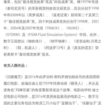
像奖，包括“最佳视觉效果”奖及“科技成果”奖。继1997年凭借
《泰坦尼克号》的革新视觉特效首次获奖后，其后分别于1998
年和2008年以《美梦成真》、《返老还童》获得第二个及第三
个“最佳视觉效果”奖。四个科技成果奖则分别于1998年、2001
年、2004年及2007年凭借《TRACK》、《NUKE》、
《STORM》及《FSIM Fluid Simulation System》夺得。此外，
数字王国曾以《钢铁侠3》、《铁甲钢拳》、《变形金刚:月黑之
时》、《我，机器人》、《阿波罗13号》及《真实的谎言》荣
获奥斯卡“最佳视觉效果”提名。
有关入围作品：
《沉睡魔咒》是2014年由罗伯特·斯特罗姆伯格执导的美国黑暗
魔幻电影。改编自迪士尼1959年经典动画《睡美人》，并从反
派角色“玛琳菲森”的角度重新讲述这个故事。电影由华特·迪士
尼电影公司制作，是2014年票房收益最高的电影之一。数字王
国的主要任务包括为饰演三只小仙子“蓝蝶仙子”、“绿蕨仙子”及