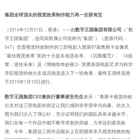
集团全球顶尖的视觉效果制作能力再一次获肯定
（2014年12月21日，香港）——由
数字王国集团有限公司
（“数
字王国集团”，连同其附属公司统称为“集团”）（股票代码：
547）负责视觉特效制作的三部电影入围第87届奥斯卡金像奖
“最佳视觉效果”奖的十大提名候选名单。《沉睡魔咒》、《X战
警：逆转未来》及《博物馆奇妙夜3》荣膺美国电影艺术与科学
学院视觉特效分支成员挑选进入下一轮角逐，最终五强终选将
于2015年1月10日进行。
数字王国集团
CEO兼执行董事谢安先生
表示：“奥斯卡视觉特效
分支对这三部电影的肯定让我们感到非常荣幸与自豪。此次入
围为我们注入了强心针，充分证明我们的团队具有卓越水平。
我们在每一个作品中都不断寻求新的突破，力求达到更高标
准。今年，集团这三部作品能从上百部拥有非凡视觉特效的电