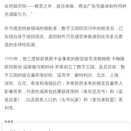
在挖掘空间——教育之外，娱乐体验、商业广告等媒体制作同样
充满吸引力。”
作为视觉特效领域的领航者，数字王国经历28年的蜕变后，已
实现自身于虚拟现实、虚拟制作乃至感官体验虚拟化等多元赛
道的全球性拓展。
1993年，曾三度斩获奥斯卡金像奖的殿堂级导演詹姆斯·卡梅隆
联同斯坦·温斯顿与斯科特·罗斯创立了数字王国。及至目前，数
字王国的据点遍布洛杉矶、温哥华、蒙特利尔、北京、上海、
深圳、台北、香港和海德拉巴；并将前所未有的视觉旨趣带入
影像世界，代表性成果包括屡获殊荣的《泰坦尼克号》和《返
老还童》，以及脍炙人口的《头号玩家》和《复仇者联盟》系
列等。
###