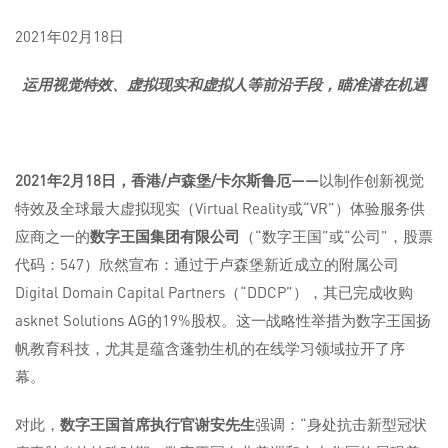
2021年02月18日
运用视觉特效、虚拟现实和虚拟人等前沿手段，瞄准潜在机遇
2021
年
2
月
18
日，香港
/
卢森堡
/
卡尔斯鲁厄——
以制作创新视觉
特效及全球最大虚拟现实（Virtual Reality或“VR”）体验服务供
应商之一的
数字王国集团有限公司
（“数字王国”或“公司”，股票
代码：547）欣然宣布：通过于卢森堡新近成立的附属公司
Digital Domain Capital Partners（“DDCP”），其已完成收购
asknet Solutions AG的19%股权。这一战略性举措为数字王国扬
帆教育科技，尤其是蕴含蓬勃生机的在线学习领域拉开了序
幕。
对此，
数字王国首席执行官谢安先生
强调：“身处抗击新型冠状