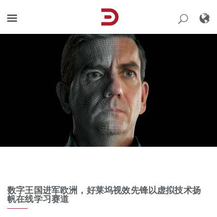
Skip
to
content
数字王国进军欧洲，好莱坞视效先锋以虚拟技术扬
帆在线学习赛道