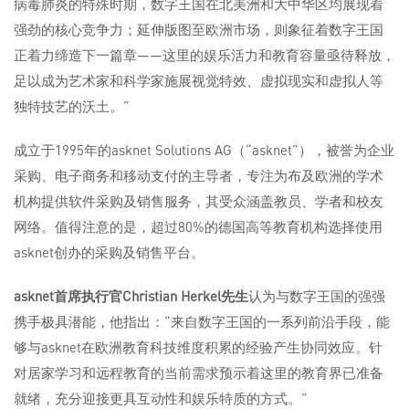
病毒肺炎的特殊时期，数字王国在北美洲和大中华区均展现着
强劲的核心竞争力；延伸版图至欧洲市场，则象征着数字王国
正着力缔造下一篇章——这里的娱乐活力和教育容量亟待释放，
足以成为艺术家和科学家施展视觉特效、虚拟现实和虚拟人等
独特技艺的沃土。”
成立于1995年的asknet Solutions AG（“asknet”），被誉为企业
采购、电子商务和移动支付的主导者，专注为布及欧洲的学术
机构提供软件采购及销售服务，其受众涵盖教员、学者和校友
网络。值得注意的是，超过80%的德国高等教育机构选择使用
asknet创办的采购及销售平台。
asknet
首席执行官
Christian Herkel
先生
认为与数字王国的强强
携手极具潜能，他指出：“来自数字王国的一系列前沿手段，能
够与asknet在欧洲教育科技维度积累的经验产生协同效应。针
对居家学习和远程教育的当前需求预示着这里的教育界已准备
就绪，充分迎接更具互动性和娱乐特质的方式。”