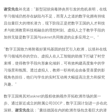
谢安先生
补充道：“新型冠状病毒肺炎所引发的危机表明，在线
学习领域仍然存在缺陷与不足，而育人之道的数字化拥有持续
且估量巨大的增长潜力，现下阶段正是把数字王国的人才和技
术与欧洲教育科技相融合的理想时刻。虚拟人之于教学手段的
加持无疑是数字王国与asknet共同推进的众多应用之一。”
“数字王国致力将附着好莱坞基因的技艺引入欧洲，以填补在线
学习领域尚存的空白。虚拟人在人工智能的助推下打破了时空
束缚，使得教学手段向形象化倾斜，可有效构建高度集中的学
习场景和氛围。透过虚拟人，教师一职有机会由备受喜爱的影
视角色担任，他们与学生的实时互动将大幅提高注意力和探究
兴趣。”
数字王国将其对asknet的股权收购视作开拓欧洲市场的第一
步。通过新近成立的附属公司DDCP，数字王国计划进一步在此
深耕。
谢安先生
说：“囊括德国在内的欧洲市场包含着巨大的潜