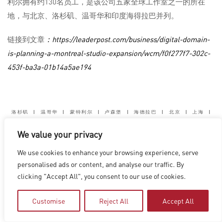
利尔拥有约130名员工，是该公司五家全球工作室之一的所在
地，与北京、洛杉矶、温哥华和印度海得拉巴并列。
链接到文章
：https://leaderpost.com/business/digital-domain-
is-planning-a-montreal-studio-expansion/wcm/f0f277f7-302c-
453f-ba3a-01b14a5ae194
洛杉矶
|
温哥华
|
蒙特利尔
|
卢森堡
|
海德拉巴
|
北京
|
上海
|
台北
|
香港
We value your privacy
Copyright © 2026 Digital Domain
Privacy Policy
|
Terms of Use
We use cookies to enhance your browsing experience, serve
personalised ads or content, and analyse our traffic. By
clicking "Accept All", you consent to our use of cookies.
Customise
Reject All
Accept All