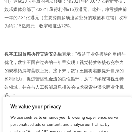
润）达成2014年后的初次转赚：较2021年的3.047亿港元亏损，
娱乐媒体分部于2022年录得利润615万港元。此外，净亏损由前
一年的7.81亿港元（主要源自多项遗留业务的减值和注销）收窄
为约2.15亿港元，收窄幅度达72%。
数字王国首席执行官谢安先生
表示：“得益于业务模块的重组与
优化，数字王国在过去的一年里实现了视觉特效等核心竞争力
的规模拓展与营收上扬。接下来，数字王国将着眼提升自身的
盈利能力、促进营运现金流的良性循环，从而持续深耕视觉特
效领域，并在与人工智能息息相关的技术探索中谋求商业化机
遇。”
We value your privacy
We use cookies to enhance your browsing experience, serve
洛杉矶
|
温哥华
|
蒙特利尔
|
卢森堡
|
海德拉巴
|
北京
|
上海
|
personalised ads or content, and analyse our traffic. By
台北
|
香港
clicking "Accept All", you consent to our use of cookies.