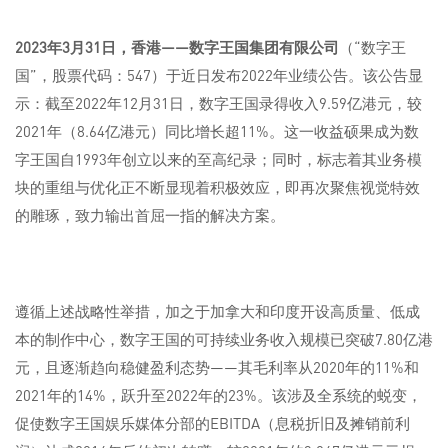
2023
年
3
月
31
日，香港——数字王国集团有限公司
（“数字王
国”，股票代码：547）于近日发布2022年业绩公告。该公告显
示：截至2022年12月31日，数字王国录得收入9.59亿港元，较
2021年（8.64亿港元）同比增长超11%。这一收益硕果成为数
字王国自1993年创立以来的至高纪录；同时，标志着其业务模
块的重组与优化正不断显现着积极效应，即再次聚焦视觉特效
的雕琢，致力输出首屈一指的解决方案。
遵循上述战略性举措，加之于加拿大和印度开设高质量、低成
本的制作中心，数字王国的可持续业务收入规模已突破7.80亿港
元，且逐渐趋向稳健盈利态势——其毛利率从2020年的11%和
2021年的14%，跃升至2022年的23%。该涉及全系统的蜕变，
促使数字王国娱乐媒体分部的EBITDA（息税折旧及摊销前利