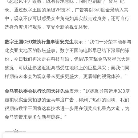
《恋恋风尘》致敬，既有传承意味，同时也刷新了“金马”纪
录。通过数字王国的顶级VR技术，广告将以360度全景纳入其
中，观众不仅可以感受众主角宛如真实般走过身旁，还可自行
选择角度进行观赏，享受全新的视觉体验。
数字王国
CEO兼执行董事谢安先生
表示：“我们十分荣幸能参与
此次亚太地区的影坛盛事。数字王国与电影早已结下深厚的缘
份，今日我们再次走在科技前沿，凭借VR直撃金马奖星光大道
盛况，可以让影迷近距离感受红地毯上的巨星风采；而我们同
样期待未来会为观众带来更多更盛大、更震撼的视觉体验。”
金马奖执委会执行长闻天祥先生
表示：“赵德胤导演运用360度
虚拟现实全景拍摄的金马年度广告，得到了热烈的回响。我们
很期待数字王国将这套技术进一步用在颁奖典礼星光大道，为
金马奖带来更多创新与惊喜。”
——完——