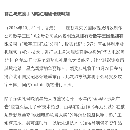
群星与您携手闪耀红地毯璀璨时刻
（2016年10月31日，香港）——屡获殊荣的国际视觉特效制作
公司数字王国3.0之母公司兼内容创造及拥有者
数字王国集团有
限公司
（“数字王国”或“公司”，股票代码：547）宣布将利用虚
拟现实（VR）技术，进行史上首次现场直播被誉为“华语电影奥
斯卡”的第53届金马奖颁奖典礼星光大道盛况，让全球影迷身历
其境地踏上星光熠熠的华丽舞台。颁奖典礼将于11月26日在台
湾台北市国父纪念馆隆重举行，此次独家视频将于金马奖及数
字王国共同的Youtube频道进行直播。
除了颁奖礼当晚的星光大道盛况之外，今年的“金马53形象广
告”也首次运用了VR技术拍摄。由早前以新作《再见瓦城》在威
尼斯影展勇夺“欧洲电影联盟大奖”的导演赵德胤执导，影片主
角柯震东、吴可熙助阵，以最先进技术向知名导演侯孝贤作品