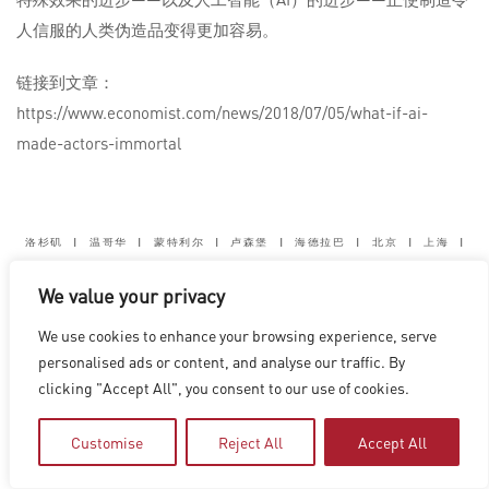
人信服的人类伪造品变得更加容易。
链接到文章：
https://www.economist.com/news/2018/07/05/what-if-ai-
made-actors-immortal
洛杉矶
|
温哥华
|
蒙特利尔
|
卢森堡
|
海德拉巴
|
北京
|
上海
|
台北
|
香港
We value your privacy
Copyright © 2026 Digital Domain
Privacy Policy
|
Terms of Use
We use cookies to enhance your browsing experience, serve
personalised ads or content, and analyse our traffic. By
clicking "Accept All", you consent to our use of cookies.
Customise
Reject All
Accept All