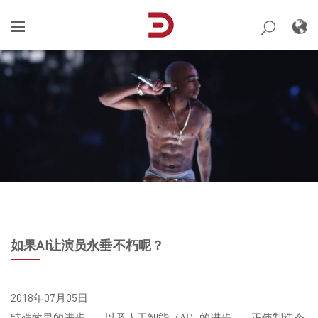
Skip
to
content
如果AI让演员永垂不朽呢？
2018年07月05日
特殊效果的进步——以及人工智能（AI）的进步——正使制造令