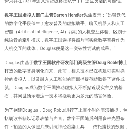
势为其在2021年迈入消费级路径赋予了广泛且灵活的可能性。
数字王国虚拟人部门主管
Darren Hendler
先生
表示：“迅猛迭代
的数字化手段催生了愈发普及的虚拟助手、聊天机器人和人工
智能（Artificial Intelligence, AI）驱动的人机交互体验。区别于
纯语音的牵引模式，数字王国选择将照片写实级数字替身作为
人机交互的载体，Douglas便是这一突破性尝试的成果。”
Douglas由基于
数字王国软件研发部门高级主管
Doug Roble
博士
打造的数字替身演化而来。此前，相关技术已在构建可实时操
控的虚拟人，以及融入人工智能的面部捕捉范畴取得了诸多成
就。Douglas成为数字王国推动虚拟人不断贴近现实主义的基
石，其问世预示着这一技术将撬动更为多元的感官体验。
为了创建Douglas，Doug Roble进行了上百小时的表演捕捉，包
括朗读书籍以记录表情与声音。数字王国随后利用多种光照条
件下拍摄的人像照片来训练神经渲染工具——依托捕获的数据，