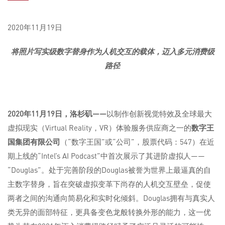
2020年11月19日
将照片写实级数字替身作为人机交互的载体，迈入多元消费级
路径
2020
年
11
月
19
日，洛杉矶——
以制作创新视觉特效及全球最大
虚拟现实（Virtual Reality，VR）体验服务供应商之一的
数字王
国集团有限公司
（“数字王国”或“公司”，股票代码：547）在近
期上线的“Intel’s AI Podcast”中首次展示了其进阶虚拟人——
“Douglas”。处于完善阶段的Douglas被誉为世界上最逼真的自
主数字替身，旨在突破虚拟变革下尚存的人机交互壁垒，促使
两者之间的沟通向简易化和实时化倾斜。Douglas拥有与真实人
类无异的面部特征，更具备变色龙般转换外形的能力，这一优