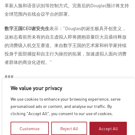
革新人脸和语音识别等控制方式。完善后的Douglas预计将支持
全球范围内在线会议平台的部署。
数字王国
CEO
谢安先生
表示：“Douglas的诞生极具开创意义，
这标志着前所未有的自主虚拟人即将拥抱容量巨大且亟待释放
的消费级人机交互赛道。来自数字王国的艺术家和科学家持续
投身于面部捕捉和自主行为操控的拓展，加速虚拟人面向消费
者群体的商业化进程。”
###
We value your privacy
We use cookies to enhance your browsing experience, serve
洛杉矶
|
温哥华
|
蒙特利尔
|
卢森堡
|
海德拉巴
|
北京
|
上海
|
personalised ads or content, and analyse our traffic. By
台北
|
香港
clicking "Accept All", you consent to our use of cookies.
Copyright © 2026 Digital Domain
Privacy Policy
|
Terms of Use
Customise
Reject All
Accept All