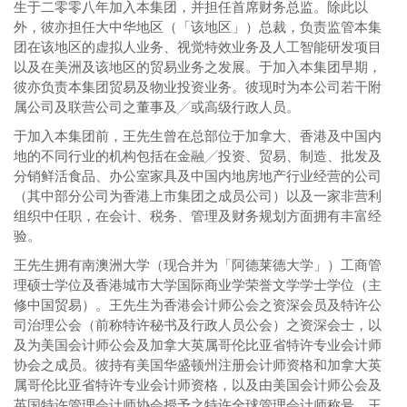
生于二零零八年加入本集团，并担任首席财务总监。除此以
外，彼亦担任大中华地区（「该地区」）总裁，负责监管本集
团在该地区的虚拟人业务、视觉特效业务及人工智能研发项目
以及在美洲及该地区的贸易业务之发展。于加入本集团早期，
彼亦负责本集团贸易及物业投资业务。彼现时为本公司若干附
属公司及联营公司之董事及╱或高级行政人员。
于加入本集团前，王先生曾在总部位于加拿大、香港及中国内
地的不同行业的机构包括在金融╱投资、贸易、制造、批发及
分销鲜活食品、办公室家具及中国内地房地产行业经营的公司
（其中部分公司为香港上市集团之成员公司）以及一家非营利
组织中任职，在会计、税务、管理及财务规划方面拥有丰富经
验。
王先生拥有南澳洲大学（现合并为「阿德莱德大学」）工商管
理硕士学位及香港城市大学国际商业学荣誉文学学士学位（主
修中国贸易）。王先生为香港会计师公会之资深会员及特许公
司治理公会（前称特许秘书及行政人员公会）之资深会士，以
及为美国会计师公会及加拿大英属哥伦比亚省特许专业会计师
协会之成员。彼持有美国华盛顿州注册会计师资格和加拿大英
属哥伦比亚省特许专业会计师资格，以及由美国会计师公会及
英国特许管理会计师协会授予之特许全球管理会计师称号。王